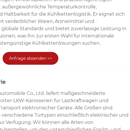
et außergewöhnliche Temperaturkontrolle,
nd Haltbarkeit für die Kühlkettenlogistik. Er eignet sich
ort verderblicher Waren, Arzneimittel und
t globale Standards und bietet zuverlässige Leistung in
onen, was ihn zur ersten Wahl für internationale
ostengünstige Kühlkettenlösungen suchen.
Anfrage absenden >>
ie
Automobile Co., Ltd. liefert maßgeschneiderte
orter-LKW-Karosserien für Lastkraftwagen und
Transport elektronischer Geräte. Alle Größen sind
 verschiedene Türtypen einschließlich elektrischer und
ur Verfügung. Wir können alle Arten von
n herstellen, um den unterschiedlichen Fracht- und