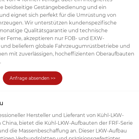
ne beidseitige Gestängebedienung und ein
und eignet sich perfekt für die Umrüstung von
hrzeugen. Wir unterstützen kundenspezifische
-monatige Qualitätsgarantie und technische
er Ferne, akzeptieren nur FOB- und EXW-
und beliefern globale Fahrzeugumrüstbetriebe und
n mit zuverlässigen, hocheffizienten Oberaufbauten
.
Anfrage absenden >>
u
fessioneller Hersteller und Lieferant von Kühl-LKW-
n China, bietet die Kühl-LKW-Aufbauten der FRF-Serie
und die Massenbeschaffung an. Dieser LKW-Aufbau
tigen Verbundplatten und präzisionsgefertigter