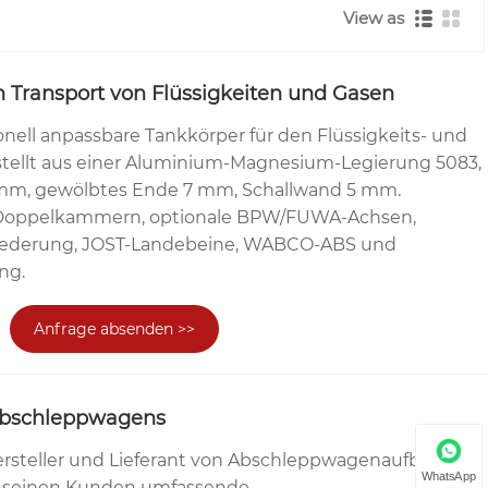
View as
n Transport von Flüssigkeiten und Gasen
ionell anpassbare Tankkörper für den Flüssigkeits- und
stellt aus einer Aluminium-Magnesium-Legierung 5083,
 mm, gewölbtes Ende 7 mm, Schallwand 5 mm.
-/Doppelkammern, optionale BPW/FUWA-Achsen,
Federung, JOST-Landebeine, WABCO-ABS und
ng.
Anfrage absenden >>
 Abschleppwagens
 Hersteller und Lieferant von Abschleppwagenaufbauten
WhatsApp
li seinen Kunden umfassende