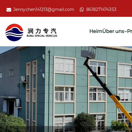
Jennychen141213@gmail.com
8618271474353
Heim
Über uns
P