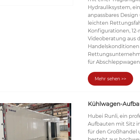
Hydrauliksystem, ei
anpassbares Design 
leichten Rettungsfa
Konfigurationen, 12
Videoberatung aus d
Handelskonditionen 
Rettungsunternehme
für Abschleppwagen
Mehr sehen >>
Kühlwagen-Aufba
Hubei Runli, ein pro
Aufbauten mit Sitz i
für den Großhandel 
besteht aus hochwer