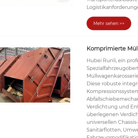
Logistikanforderung
Mehr sehen >>
Komprimierte Mül
Hubei Runli, ein prof
Spezialfahrzeugobert
Müllwagenkarosserie
Diese robuste integr
Kompressionssystem,
Abfallschiebemechan
Verdichtung und Ent
überlegenen Verdich
universellen Chassis
Sanitärflotten, Um
Fahrzeugmodifikatio