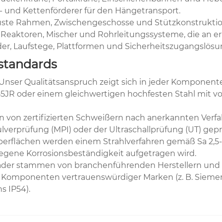
 und Kettenförderer für den Hängetransport.
ste Rahmen, Zwischengeschosse und Stützkonstruktion
, Reaktoren, Mischer und Rohrleitungssysteme, die an erh
der, Laufstege, Plattformen und Sicherheitszugangslösu
sstandards
Unser Qualitätsanspruch zeigt sich in jeder Komponente
JR oder einem gleichwertigen hochfesten Stahl mit vol
 von zertifizierten Schweißern nach anerkannten Verf
verprüfung (MPI) oder der Ultraschallprüfung (UT) gepr
berflächen werden einem Strahlverfahren gemäß Sa 2,5
egene Korrosionsbeständigkeit aufgetragen wird.
äder stammen von branchenführenden Herstellern und s
 Komponenten vertrauenswürdiger Marken (z. B. Siemens
 IP54).