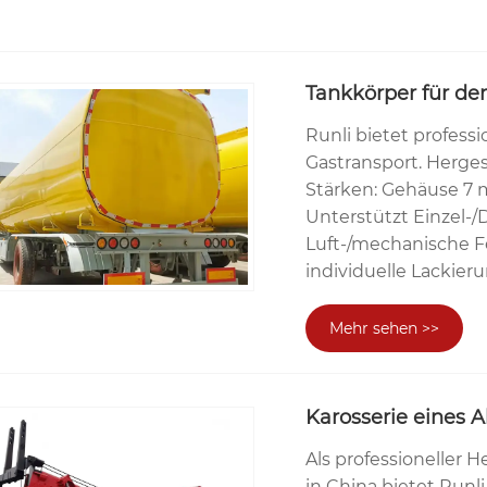
Tankkörper für de
Runli bietet profess
Gastransport. Herge
Stärken: Gehäuse 7
Unterstützt Einzel
Luft-/mechanische 
individuelle Lackieru
Mehr sehen >>
Karosserie eines
Als professioneller
in China bietet Run