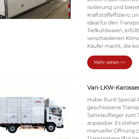
Isolierung und biet
Kraftstoffeffizienz u
ideal für den Transp
Tiefkühlwaren, erfüll
verschiedenen Klimaz
Käufer macht, die k
Mehr sehen >>
Van-LKW-Karosser
Hubei Runli Special 
geschlossene Transp
Sattelauflieger zum 
anpassbar. Es stehen
manueller Öffnung z
Transporteraufbaute