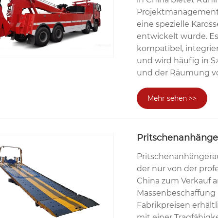
Projektmanagementdi
eine spezielle Karos
entwickelt wurde. E
kompatibel, integri
und wird häufig in
und der Räumung von
Mehr sehen >>
Pritschenanhänge
Pritschenanhängera
der nur von der profe
China zum Verkauf an
Massenbeschaffung 
Fabrikpreisen erhält
mit einer Tragfähigk