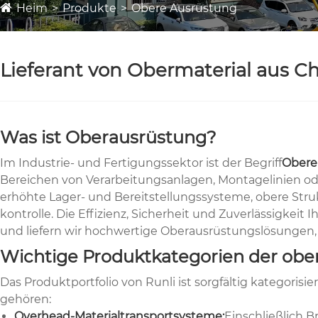
Heim
Produkte
Obere Ausrüstung
Lieferant von Obermaterial aus C
Was ist Oberausrüstung?
Im Industrie- und Fertigungssektor ist der Begriff
Obere
Bereichen von Verarbeitungsanlagen, Montagelinien o
erhöhte Lager- und Bereitstellungssysteme, obere Struk
kontrolle. Die Effizienz, Sicherheit und Zuverlässigkei
und liefern wir hochwertige Oberausrüstungslösungen, 
Wichtige Produktkategorien der obe
Das Produktportfolio von Runli ist sorgfältig kategoris
gehören:
Overhead-Materialtransportsysteme:
Einschließlich 