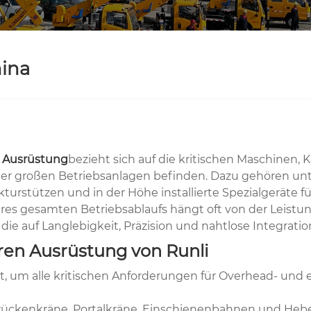
hina
 Ausrüstung
bezieht sich auf die kritischen Maschinen
der großen Betriebsanlagen befinden. Dazu gehören un
turstützen und in der Höhe installierte Spezialgeräte f
t Ihres gesamten Betriebsablaufs hängt oft von der Leist
die auf Langlebigkeit, Präzision und nahtlose Integra
ren Ausrüstung von Runli
iert, um alle kritischen Anforderungen für Overhead- und
Brückenkräne, Portalkräne, Einschienenbahnen und Heb