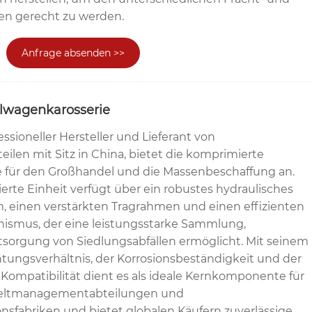
en gerecht zu werden.
Anfrage absenden >>
lwagenkarosserie
essioneller Hersteller und Lieferant von
eilen mit Sitz in China, bietet die komprimierte
 für den Großhandel und die Massenbeschaffung an.
ierte Einheit verfügt über ein robustes hydraulisches
 einen verstärkten Tragrahmen und einen effizienten
ismus, der eine leistungsstarke Sammlung,
sorgung von Siedlungsabfällen ermöglicht. Mit seinem
tungsverhältnis, der Korrosionsbeständigkeit und der
-Kompatibilität dient es als ideale Kernkomponente für
weltmanagementabteilungen und
nsfabriken und bietet globalen Käufern zuverlässige