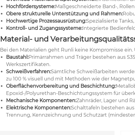
Hochfördersysteme:
Maßgeschneiderte Band-, Rollen-
Obere strukturelle Unterstützung und Rahmen:
Robu
Hochwertige Prozessausrüstung:
Spezialisierte Tanks
Kontroll- und Zugangssysteme:
Integrierte Bedienfel
Material- und Verarbeitungsqualität
Bei den Materialien geht Runli keine Kompromisse ein. 
Baustahl:
Primärrahmen und Träger bestehen aus S355
Werkszertifikaten.
Schweißverfahren:
Sämtliche Schweißarbeiten werden
zu 100 % visuell und mit Methoden wie der Magnetpul
Oberflächenvorbereitung und Beschichtung:
Metallo
Epoxid-/Polyurethan-Beschichtungssystem für überl
Mechanische Komponenten:
Zahnräder, Lager und R
Elektrische Komponenten:
Schalttafeln bestehen aus
Trennung, Kennzeichnung und Schutzart (mindestens