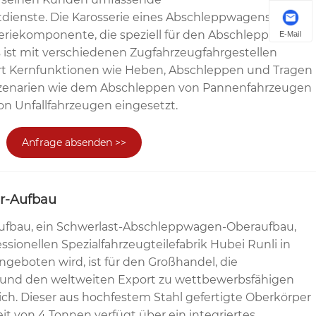
enste. Die Karosserie eines Abschleppwagens ist
seriekomponente, die speziell für den Abschleppbetrieb
E-Mail
s ist mit verschiedenen Zugfahrzeugfahrgestellen
ert Kernfunktionen wie Heben, Abschleppen und Tragen
 Szenarien wie dem Abschleppen von Pannenfahrzeugen
 Unfallfahrzeugen eingesetzt.
Anfrage absenden >>
r-Aufbau
ufbau, ein Schwerlast-Abschleppwagen-Oberaufbau,
ssionellen Spezialfahrzeugteilefabrik Hubei Runli in
geboten wird, ist für den Großhandel, die
und den weltweiten Export zu wettbewerbsfähigen
lich. Dieser aus hochfestem Stahl gefertigte Oberkörper
eit von 4 Tonnen verfügt über ein integriertes